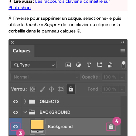
✦
Lire aussi
:
Les raccourcis clavier à connaître sur
Photoshop
À l’inverse pour
supprimer un calque
, sélectionne-le puis
utilise la
touche « Suppr »
de ton clavier ou clique sur la
corbeille
dans le panneau calques (2).